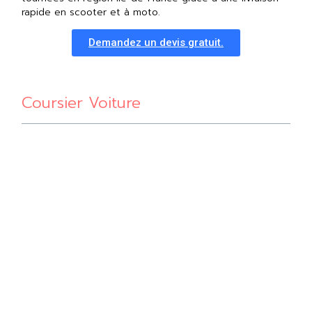
rapide en scooter et à moto.
Demandez un devis gratuit.
Coursier Voiture
Acheminez vos colis en un seul trajet avec le coursier
voiture à Paris 75. Vous pouvez nous confier tous types
de colis dans la limite de charge de 500 kg. Des
matériels médicaux aux produits alimentaires, en
passant par les colis fragiles, confiez-nous vos livraisons
en toute sérénité. À l’abri des intempéries, vos colis
sillonneront toute la métropole sans la moindre avarie.
Assurément, le coursier voiture Paris 75 offre une
grande flexibilité et praticité en toutes circonstances !